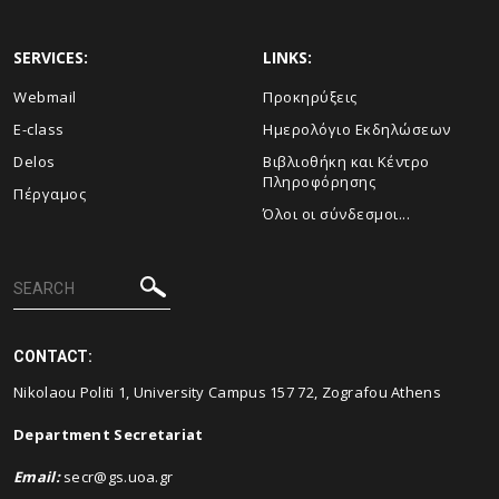
SERVICES:
LINKS:
Webmail
Προκηρύξεις
E-class
Ημερολόγιο Εκδηλώσεων
Delos
Βιβλιοθήκη και Κέντρο
Πληροφόρησης
Πέργαμος
Όλοι οι σύνδεσμοι...
CONTACT:
Nikolaou Politi 1, University Campus 157 72, Zografou Athens
Department Secretariat
Email
:
secr@gs.uoa.gr