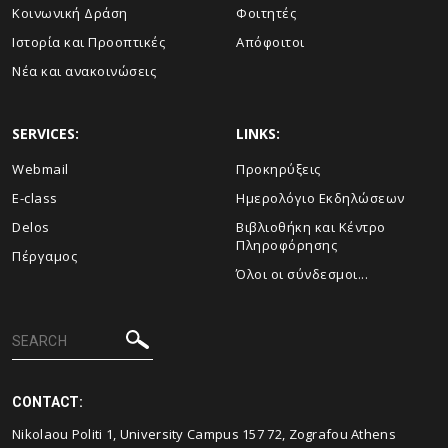
Κοινωνική Δράση
Φοιτητές
Ιστορία και Προοπτικές
Απόφοιτοι
Νέα και ανακοινώσεις
SERVICES:
LINKS:
Webmail
Προκηρύξεις
E-class
Ημερολόγιο Εκδηλώσεων
Delos
Βιβλιοθήκη και Κέντρο
Πληροφόρησης
Πέργαμος
Όλοι οι σύνδεσμοι...
CONTACT:
Nikolaou Politi 1, University Campus 157 72, Zografou Athens